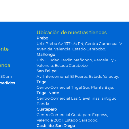
Ubicación de nuestras tiendas
Prebo
Urb. Prebo Av. 137 c/c 114, Centro Comercial V
ente
Avenida, Valencia, Estado Carabobo.
Mañongo
Urb. Ciudad Jardín Mañongo, Parcela 1 y 2,
ienda
Valencia, Estado Carabobo.
San Felipe
9:30pm
Av. Intercomunal El Fuerte, Estado Yaracuy.
Trigal
 pedidos
Centro Comercial Trigal Sur, Planta Baja.
Trigal Norte
Centro Comercial Las Clavellinas, antiguo
Panda.
Guataparo
Centro Comercial Guataparo Express,
Valencia 2001, Estado Carabobo.
Castillito, San Diego